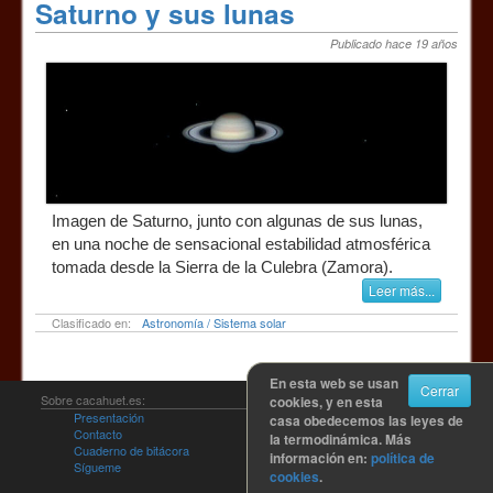
Saturno y sus lunas
Publicado hace 19 años
Imagen de Saturno, junto con algunas de sus lunas,
en una noche de sensacional estabilidad atmosférica
tomada desde la Sierra de la Culebra (Zamora).
Leer más...
Clasificado en:
Astronomía / Sistema solar
En esta web se usan
Cerrar
Sobre cacahuet.es:
cookies, y en esta
Presentación
Política de uso y disfrute
casa obedecemos las leyes de
Contacto
Política de cookies
la termodinámica. Más
Cuaderno de bitácora
información en:
política de
Sígueme
cookies
.