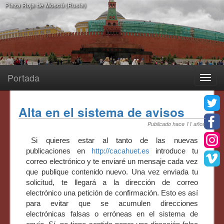
Plaza Roja de Moscú (Rusia)
Portada
Toggle
navigatio
Alta en el sistema de avisos
Publicado hace 11 años
Si quieres estar al tanto de las nuevas
publicaciones en
http://cacahuet.es
introduce tu
correo electrónico y te enviaré un mensaje cada vez
que publique contenido nuevo. Una vez enviada tu
solicitud, te llegará a la dirección de correo
electrónico una petición de confirmación. Esto es así
para evitar que se acumulen direcciones
electrónicas falsas o erróneas en el sistema de